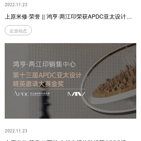
2022.11.23
上原米修·荣誉 || 鸿亨·两江印荣获APDC亚太设计精
英邀请赛金奖
企业动态
2022.11.23