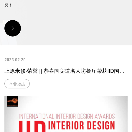
奖！
2023.02.20
上原米修·荣誉 || 恭喜国宾道名人坊餐厅荣获IID国际
室内设计奖 银奖...
企业动态